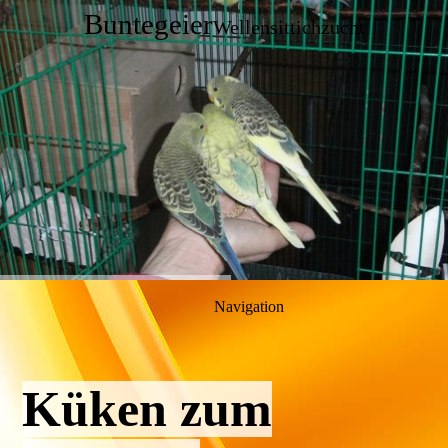
Buntegeier
Wellensittichzucht
Navigation
Küken zum